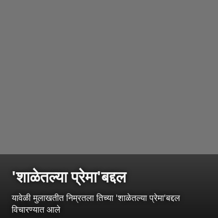
'शाळेतल्या प्रेमा'बद्दल
यावेळी मुलाखतीत निम्रतला तिच्या 'शाळेतल्या प्रेमा'बद्दल
विचारण्यात आले