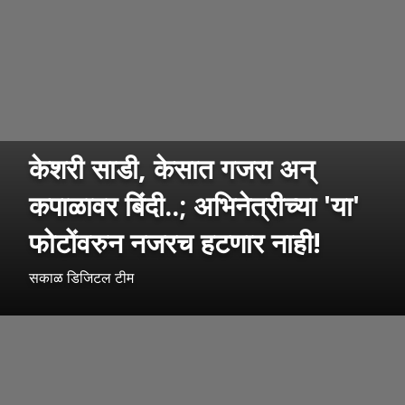
केशरी साडी, केसात गजरा अन्
कपाळावर बिंदी..; अभिनेत्रीच्या 'या'
फोटोंवरुन नजरच हटणार नाही!
सकाळ डिजिटल टीम