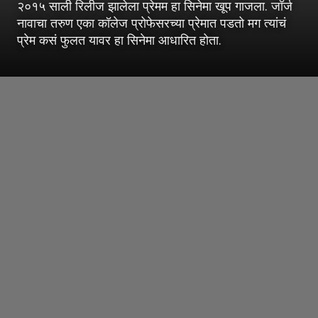
२०१५ साली रिलीज झालेला प्रेमम हा सिनेमा खूप गाजला. जॉर्ज
नावाचा तरुण एका कॉलेज प्रोफेसरच्या प्रेमात पडतो मग त्यांचं
प्रेम कसं फुलत यावर हा सिनेमा आधारित होता.