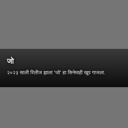
जो
२०२३ साली रिलीज झाला 'जो' हा सिनेमाही खूप गाजला.