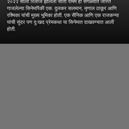
२०२२ साली रिलीज झालेला सीता रामम हा सगळ्यात जास्त
गाजलेल्या सिनेमांपैकी एक. दुलकर सलमान, मृणाल ठाकूर आणि
रश्मिका यांची मुख्य भूमिका होती. एक सैनिक आणि एक राजकन्या
यांची सुंदर पण दुःखद प्रेमकथा या सिनेमात दाखवण्यात आली
होती.