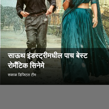
साऊथ इंडस्ट्रीमधील पाच बेस्ट
रोमँटिक सिनेमे
सकाळ डिजिटल टीम