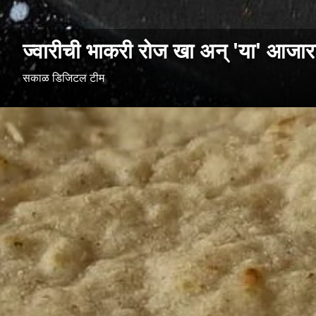
ज्वारीची भाकरी रोज खा अन् 'या' आजारा
सकाळ डिजिटल टीम