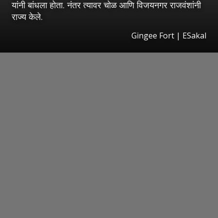
यांनी बांधला होता. नंतर त्यावर चोळ आणि विजयनगर राजवंशांनी
राज्य केले.
Gingee Fort
|
ESakal