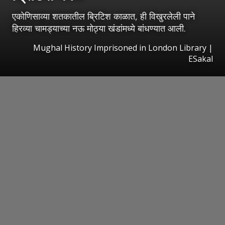
एकोणिसाव्या शतकातील ब्रिटिश काळात, ही विखुरलेली पाने
हिरव्या चामड्याच्या नऊ मोठ्या खंडांमध्ये बांधण्यात आली.
Mughal History Imprisoned in London Library
|
ESakal