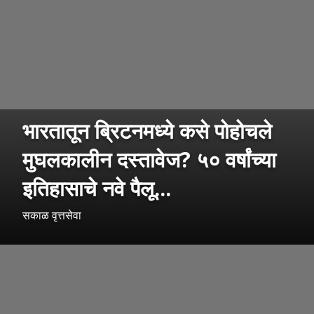
भारतातून ब्रिटनमध्ये कसे पोहोचले
मुघलकालीन दस्तावेज? ५० वर्षांच्या
इतिहासाचे नवे पैलू...
सकाळ वृत्तसेवा