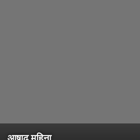
आषाढ महिना