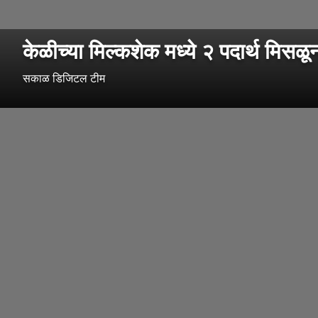
केळीच्या मिल्कशेक मध्ये २ पदार्थ मिसळू
सकाळ डिजिटल टीम