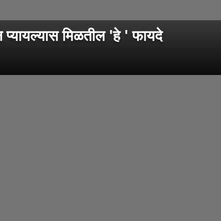
न प्यायल्यास मिळतील 'हे ' फायदे