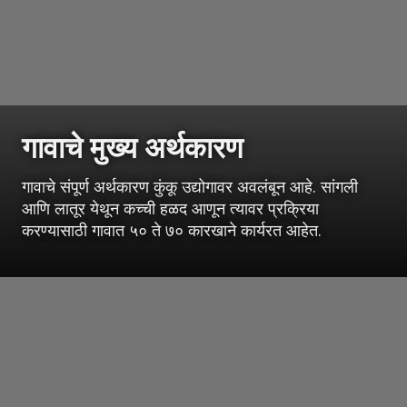
गावाचे मुख्य अर्थकारण
गावाचे संपूर्ण अर्थकारण कुंकू उद्योगावर अवलंबून आहे. सांगली
आणि लातूर येथून कच्ची हळद आणून त्यावर प्रक्रिया
करण्यासाठी गावात ५० ते ७० कारखाने कार्यरत आहेत.