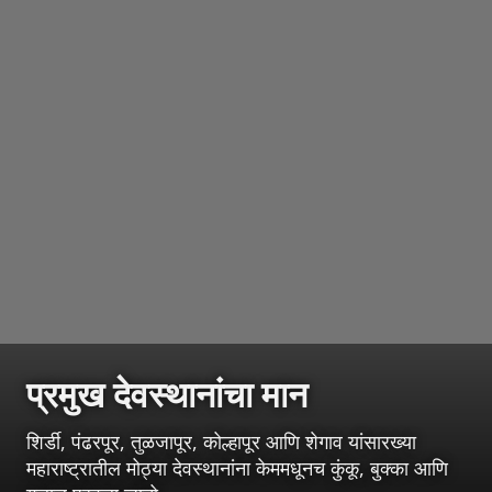
प्रमुख देवस्थानांचा मान
शिर्डी, पंढरपूर, तुळजापूर, कोल्हापूर आणि शेगाव यांसारख्या
महाराष्ट्रातील मोठ्या देवस्थानांना केममधूनच कुंकू, बुक्का आणि