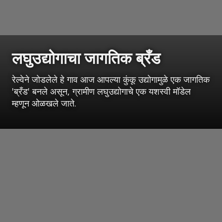
लघुउद्योगाचा जागतिक ब्रँड
रेल्वेने जोडलेले हे गाव आज आपल्या कुंकू उद्योगामुळे एक जागतिक
'ब्रँड' बनले असून, ग्रामीण लघुउद्योगाचे एक यशस्वी मॉडेल
म्हणून ओळखले जाते.