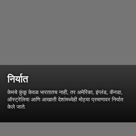
निर्यात
केमचे कुंकू केवळ भारतातच नाही, तर अमेरिका, इंग्लंड, कॅनडा,
ऑस्ट्रेलिया आणि आखाती देशांमध्येही मोठ्या प्रमाणावर निर्यात
केले जाते.