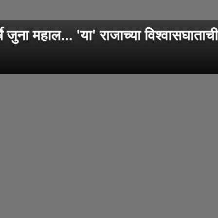
षे जुना महाल... 'या' राजाच्या विश्वासघाता