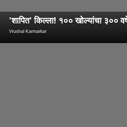
'शापित' किल्ला! १०० खोल्यांचा ३०० वर्
Vrushal Karmarkar