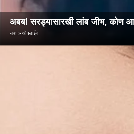
अबब! सरड्यासारखी लांब जीभ, कोण आह
सकाळ ऑनलाईन