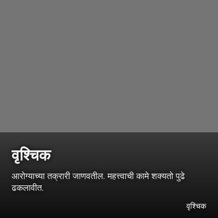
वृश्‍चिक
आरोग्याच्या तक्रारी जाणवतील. महत्त्वाची कामे शक्यतो पुढे
ढकलावीत.
वृश्‍चिक