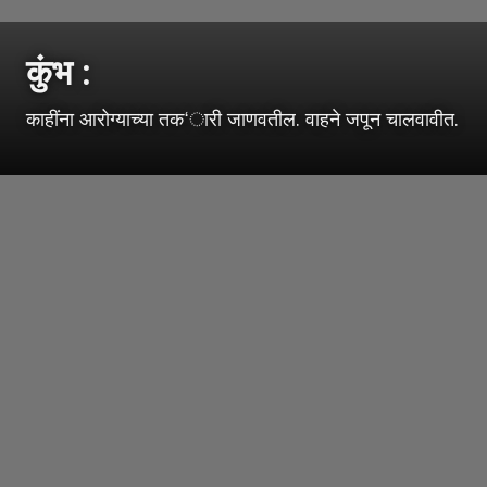
कुंभ :
काहींना आरोग्याच्या तक‘ारी जाणवतील. वाहने जपून चालवावीत.