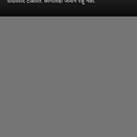
वादविवाद टाळावेत. कोणालाही जामीन राहू नका.