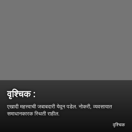
वृश्‍चिक :
एखादी महत्त्वाची जबाबदारी येवून पडेल. नोकरी, व्यवसायात
समाधानकारक स्थिती राहील.
वृश्‍चिक