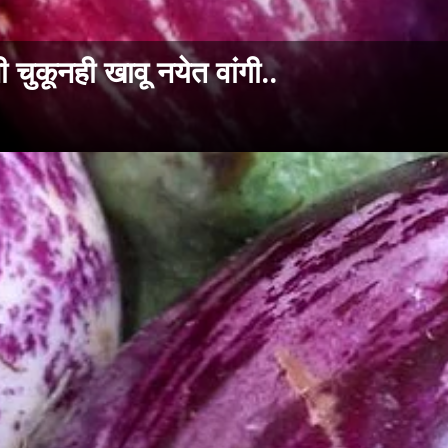
ी चुकूनही खावू नयेत वांगी..