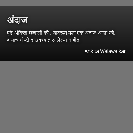
अंदाज
पुढे अंकिता म्हणाली की , यावरून मला एक अंदाज आला की,
बऱ्याच गोष्टी दाखवण्यात आलेल्या नाहीत.
Ankita Walawalkar