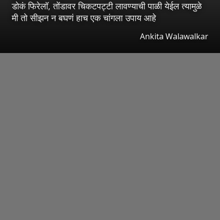
डोकं फिरेलॉ, तोंडावर चिकटपट्टी लावण्याची पाळी येईल त्यामुळे
मी तो सीझन न बघणं हाच एक चांगला उपाय आहे
Ankita Walawalkar