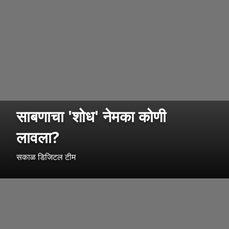
साबणाचा 'शोध' नेमका कोणी
लावला?
सकाळ डिजिटल टीम