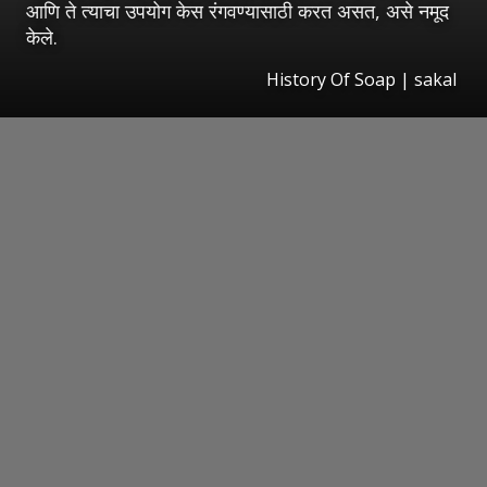
आणि ते त्याचा उपयोग केस रंगवण्यासाठी करत असत, असे नमूद
केले.
History Of Soap
|
sakal