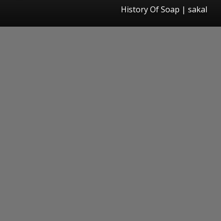
History Of Soap
|
sakal