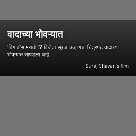
वादाच्या भोवऱ्यात
'बिग बॉस मराठी 5' विजेता सूरज चव्हाणचा चित्रपट वादाच्या
भोवऱ्यात सापडला आहे.
Suraj Chavan's film