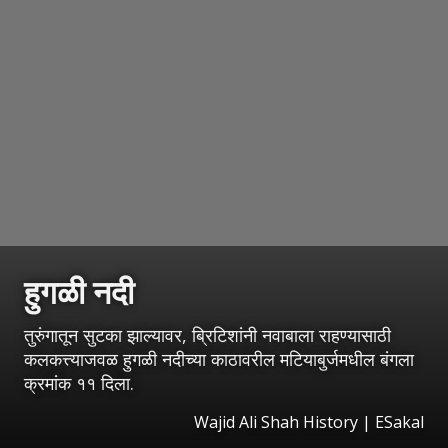
हुगळी नदी
तुरुंगातून सुटका झाल्यावर, ब्रिटिशांनी नवाबाला राहण्यासाठी
कलकत्त्याजवळ हुगळी नदीच्या काठावरील मटियाबुर्जमधील बंगला
क्रमांक ११ दिला.
Wajid Ali Shah History
|
ESakal