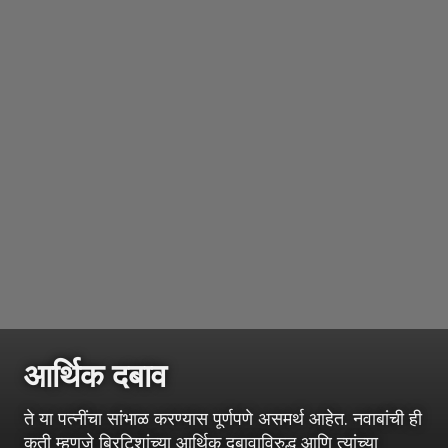
आर्थिक दबाव
ते या पत्नींचा सांभाळ करण्यास पूर्णपणे असमर्थ आहेत. नवाबांची ही
कृती म्हणजे ब्रिटिशांच्या आर्थिक दबावाविरुद्ध आणि त्यांच्या