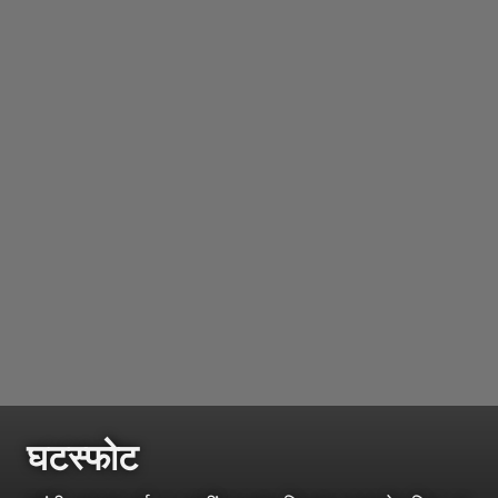
घटस्फोट