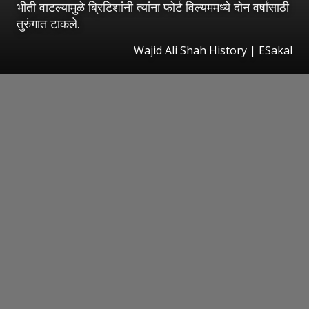
भीती वाटल्यामुळे ब्रिटिशांनी त्यांना फोर्ट विल्यममध्ये दोन वर्षांसाठी
तुरुंगात टाकले.
Wajid Ali Shah History
|
ESakal