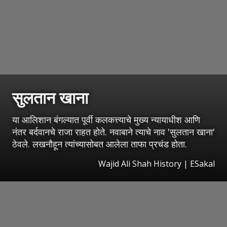
सुलतान खाना
या आलिशान बंगल्यात पूर्वी कलकत्त्याचे मुख्य न्यायाधीश आणि
नंतर बर्दवानचे राजा राहत होते. नवाबाने त्याचे नाव 'सुलतान खाना'
ठेवले. लखनौहून त्यांच्यासोबत आलेला ताफा प्रचंड होता.
Wajid Ali Shah History
|
ESakal