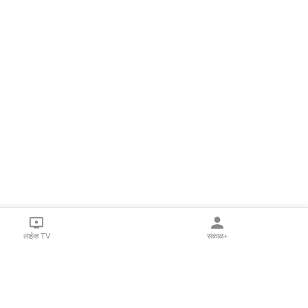
लाईव्ह TV
सकाळ+