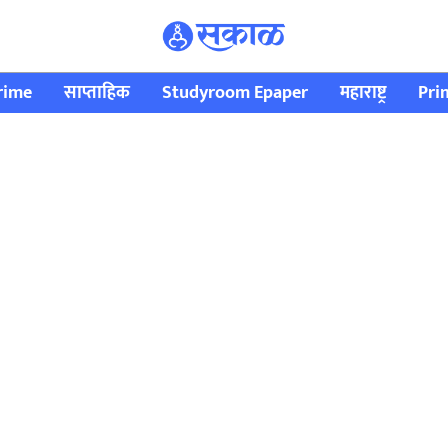
rime
साप्ताहिक
Studyroom Epaper
महाराष्ट्र
Pri