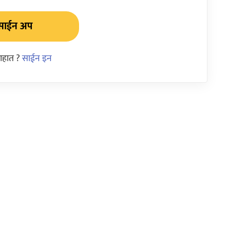
साईन अप
आहात ?
साईन इन