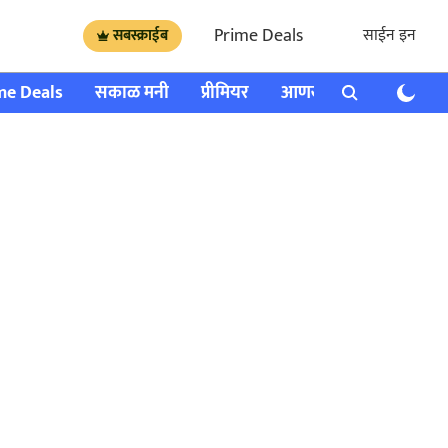
Prime Deals
साईन इन
सबस्क्राईब
me Deals
सकाळ मनी
प्रीमियर
आणखी
राशी भविष्य