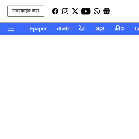
सबस्क्राईब करा
Epaper
ताज्या
देश
शहर
क्रीडा
C