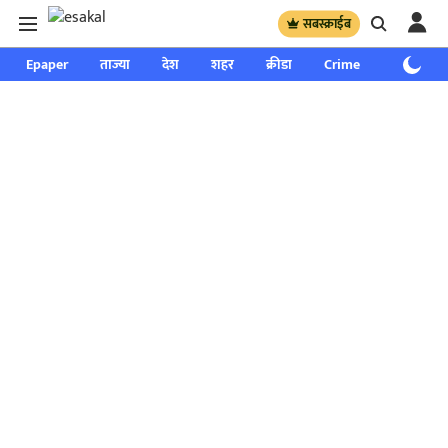
सबस्क्राईब
Epaper
ताज्या
देश
शहर
क्रीडा
Crime
साप्ताहिक