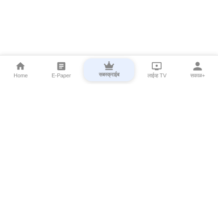
सबस्क्राईब
Home
E-Paper
लाईव्ह TV
सकाळ+
⌄
Marathi News
⌄
About Esakal
⌄
Digital Products