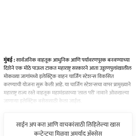
मुंबई :
सार्वजनिक वाहतूक आधुनिक आणि पर्यावरणपूरक बनवण्याच्या
दिशेने एक मोठे पाऊल टाकत महाराष्ट्र सरकारने आता उड्डाणपुलांखालील
मोकळ्या जागांमध्ये इलेक्ट्रिक वाहन चार्जिंग स्टेशन्स विकसित
करण्याची योजना सुरू केली आहे. या चार्जिंग स्टेशन्सचा वापर प्रामुख्याने
महाराष्ट्र राज्य रस्ते वाहतूक महामंडळाच्या 'लाल परी' नावाने ओळखल्या
जाणाऱ्या इलेक्ट्रिक बसेससाठी केला जाईल.
साईन अप करा आणि वाचकांसाठी लिहिलेल्या खास
कन्टेन्टचा मिळवा अमर्याद ॲक्सेस