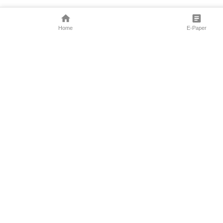
Home
E-Paper
Follow Us
Marathi News
Maharashtra N
Entertainment 
Sports News