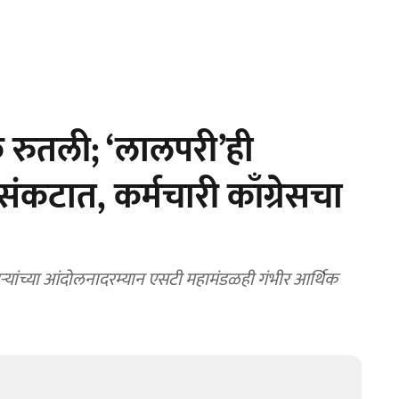
े रुतली; ‘लालपरी’ही
कटात, कर्मचारी काँग्रेसचा
ऱ्यांच्या आंदोलनादरम्यान एसटी महामंडळही गंभीर आर्थिक