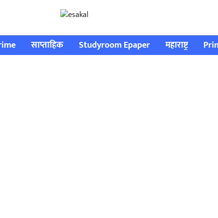
rime
साप्ताहिक
Studyroom Epaper
महाराष्ट्र
Pri