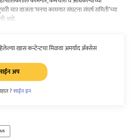
 महापालिकेतील कामगार, कर्मचारी व अधिकाऱ्यांच्या
पारी चार वाजता ‘मनपा कामगार संघटना संघर्ष समिती’च्या
ली आहे.
ेल्या खास कन्टेन्टचा मिळवा अमर्याद ॲक्सेस
साईन अप
आहात ?
साईन इन
bus