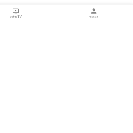
लाईव्ह TV
सकाळ+
l Programs
Print Products
Sakal Saptahik
hka
Family Doctor
 Crowdfunding
Sakal Publications