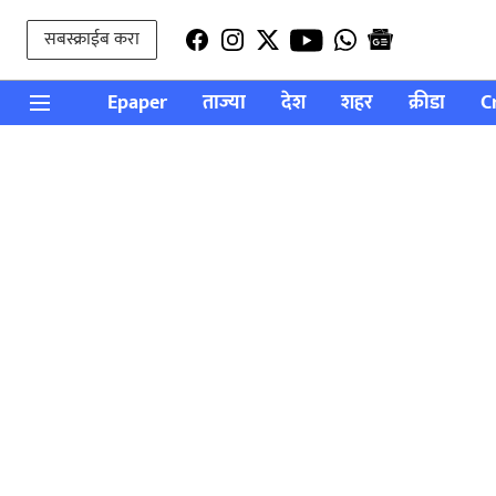
सबस्क्राईब करा
Epaper
ताज्या
देश
शहर
क्रीडा
C