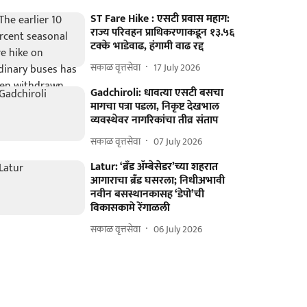
ST Fare Hike : एसटी प्रवास महाग:
राज्य परिवहन प्राधिकरणाकडून १३.५६
टक्के भाडेवाढ, हंगामी वाढ रद्द
सकाळ वृत्तसेवा
17 July 2026
Gadchiroli: धावत्या एसटी बसचा
मागचा पत्रा पडला, निकृष्ट देखभाल
व्यवस्थेवर नागरिकांचा तीव्र संताप
सकाळ वृत्तसेवा
07 July 2026
Latur: ‘ब्रँड ॲम्बेसेडर’च्या शहरात
आगाराचा ब्रँड घसरला; निधीअभावी
नवीन बसस्थानकासह ‘डेपो’ची
विकासकामे रेंगाळली
सकाळ वृत्तसेवा
06 July 2026