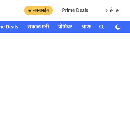
Prime Deals
साईन इन
सबस्क्राईब
me Deals
सकाळ मनी
प्रीमियर
आणखी
राशी भविष्य