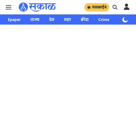
सबस्क्राईब
Epaper
ताज्या
देश
शहर
क्रीडा
Crime
साप्ताहिक