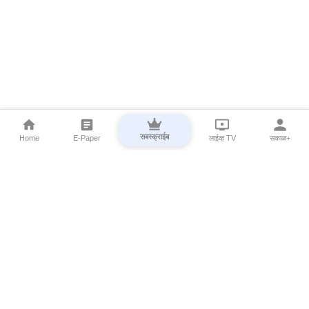
सबस्क्राईब
Home
E-Paper
लाईव्ह TV
सकाळ+
⌄
Marathi News