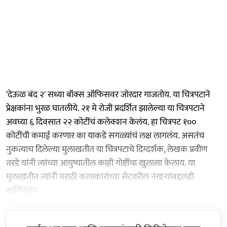
'देऊळ बंद २' सध्या बॉक्स ऑफिसवर जोरदार गाजतोय. या चित्रपटाने
प्रेक्षकांना भुरळ घातलीये. २१ मे रोजी प्रदर्शित झालेल्या या चित्रपटाने
अवघ्या ६ दिवसात २२ कोटींचं कलेक्शन केलंय. हा चित्रपट १००
कोटींची कमाई करणार का याकडे सगळ्यांचं लक्ष लागलंय. असतंच
नुकत्याच दिलेल्या मुलाखतीत या चित्रपटाचे दिग्दर्शक, लेखक प्रवीण
तरडे यांनी त्यांच्या आयुष्यातील काही गोष्टींचा खुलासा केलाय. या
मुलाखतीत त्यांनी मराठी कलाकारांच्या सेटवरील नखऱ्यांबद्दलही
सांगितलंय.