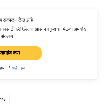
ेष सकाळ+ लेख आहे
ांसाठी लिहिलेल्या खास मजकूराचा मिळवा अमर्याद
ॲक्सेस
्क्राईब करा
हात...?
साईन इन
ney