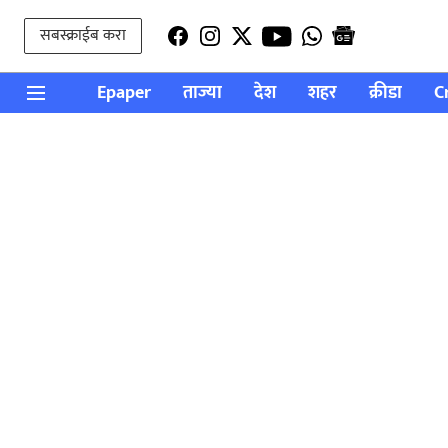
सबस्क्राईब करा
Epaper
ताज्या
देश
शहर
क्रीडा
C