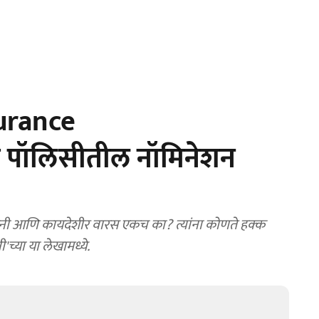
urance
ा पॉलिसीतील नॉमिनेशन
ी आणि कायदेशीर वारस एकच का? त्यांना कोणते हक्क
च्या या लेखामध्ये.