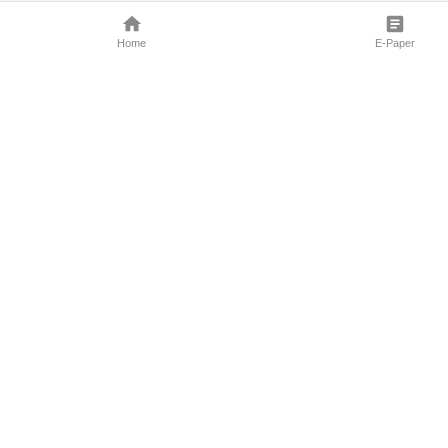
Home
E-Paper
Follow Us
Marathi News
Maharashtra N
Entertainment 
Sports News
Mumbai News