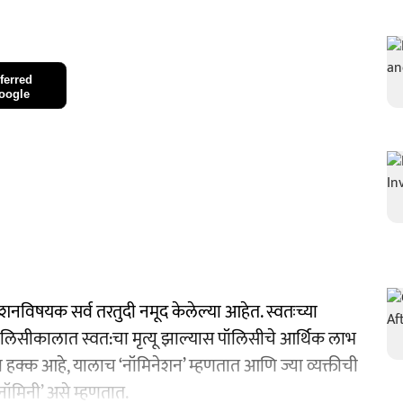
ferred
oogle
नविषयक सर्व तरतुदी नमूद केलेल्या आहेत. स्वतःच्या
लिसीकालात स्वत:चा मृत्यू झाल्यास पॉलिसीचे आर्थिक लाभ
चा हक्क आहे, यालाच ‘नॉमिनेशन’ म्हणतात आणि ज्या व्यक्तीची
नॉमिनी’ असे म्हणतात.