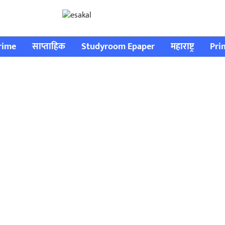
rime
साप्ताहिक
Studyroom Epaper
महाराष्ट्र
Pri