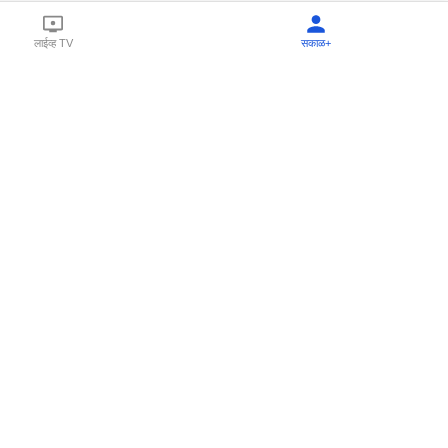
लाईव्ह TV
सकाळ+
l Programs
Print Products
Sakal Saptahik
hka
Family Doctor
 Crowdfunding
Sakal Publications
orm Pune India