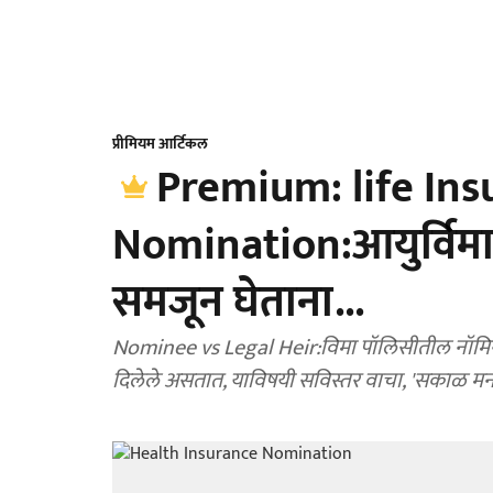
प्रीमियम आर्टिकल
Premium: life Ins
Nomination:आयुर्विम
समजून घेताना...
Nominee vs Legal Heir:विमा पॉलिसीतील नॉमिन
दिलेले असतात, याविषयी सविस्तर वाचा, 'सकाळ मनी'