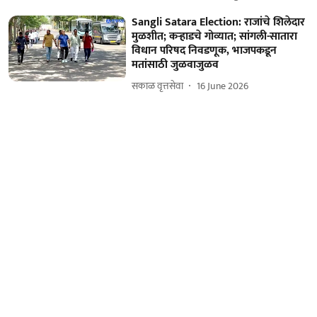
Sangli Satara Election: राजांचे शिलेदार
मुळशीत; कऱ्हाडचे गोव्‍यात; सांगली-सातारा
विधान परिषद निवडणूक, भाजपकडून
मतांसाठी जुळवाजुळव
सकाळ वृत्तसेवा
16 June 2026