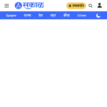
सबस्क्राईब
Epaper
ताज्या
देश
शहर
क्रीडा
Crime
साप्ताहिक