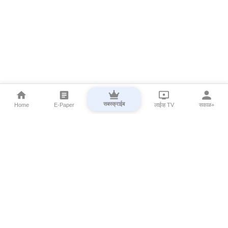
सबस्क्राईब
Home
E-Paper
लाईव्ह TV
सकाळ+
⌄
Marathi News