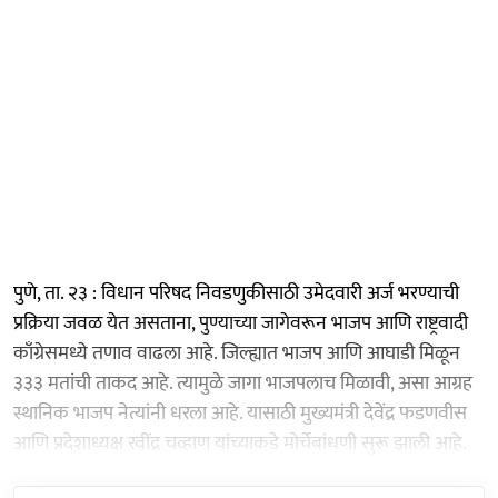
पुणे, ता. २३ : विधान परिषद निवडणुकीसाठी उमेदवारी अर्ज भरण्याची
प्रक्रिया जवळ येत असताना, पुण्याच्या जागेवरून भाजप आणि राष्ट्रवादी
काँग्रेसमध्ये तणाव वाढला आहे. जिल्ह्यात भाजप आणि आघाडी मिळून
३३३ मतांची ताकद आहे. त्यामुळे जागा भाजपलाच मिळावी, असा आग्रह
स्थानिक भाजप नेत्यांनी धरला आहे. यासाठी मुख्यमंत्री देवेंद्र फडणवीस
आणि प्रदेशाध्यक्ष रवींद्र चव्हाण यांच्याकडे मोर्चेबांधणी सुरू झाली आहे.