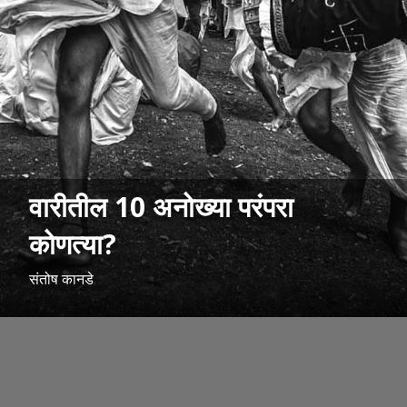
वारीतील 10 अनोख्या परंपरा
कोणत्या?
संतोष कानडे