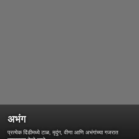
अभंग
प्रत्येक दिंडीमध्ये टाळ, मृदुंग, वीणा आणि अभंगांच्या गजरात