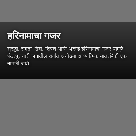
हरिनामाचा गजर
श्रद्धा, समता, सेवा, शिस्त आणि अखंड हरिनामाचा गजर यामुळे
पंढरपूर वारी जगातील सर्वात अनोख्या आध्यात्मिक यात्रांपैकी एक
मानली जाते.