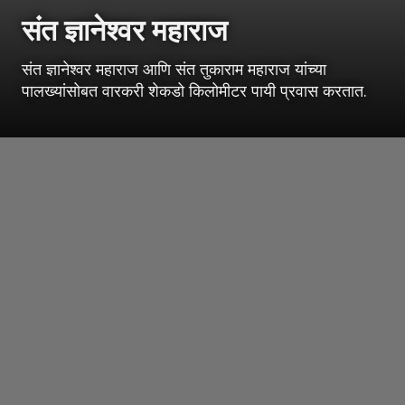
संत ज्ञानेश्वर महाराज
संत ज्ञानेश्वर महाराज आणि संत तुकाराम महाराज यांच्या
पालख्यांसोबत वारकरी शेकडो किलोमीटर पायी प्रवास करतात.