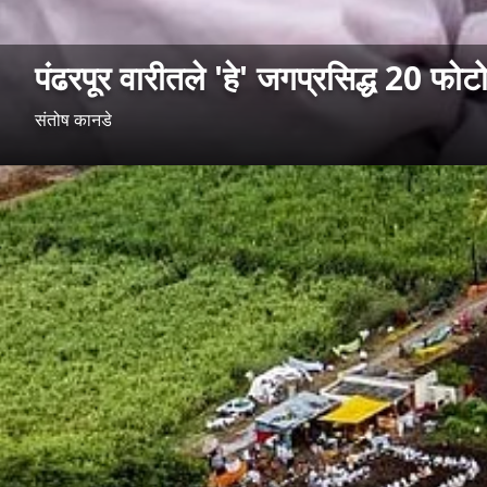
पंढरपूर वारीतले 'हे' जगप्रसिद्ध 20 फोट
संतोष कानडे