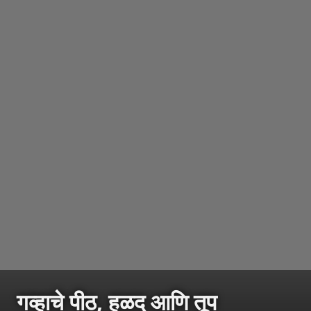
गव्हाचे पीठ, हळद आणि तूप