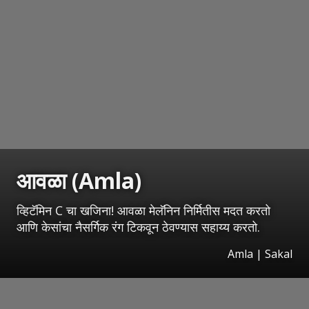
आवळा (Amla)
व्हिटॅमिन C चा खजिना! आवळा मेलॅनिन निर्मितीस मदत करतो
आणि केसांचा नैसर्गिक रंग टिकवून ठेवण्यास सहाय्य करतो.
Amla
|
Sakal