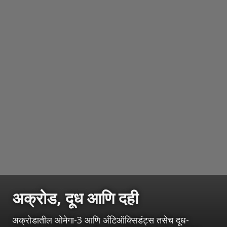
अक्रोड, दूध आणि दही
अक्रोडातील ओमेगा-3 आणि अँटिऑक्सिडंट्स तसेच दूध-