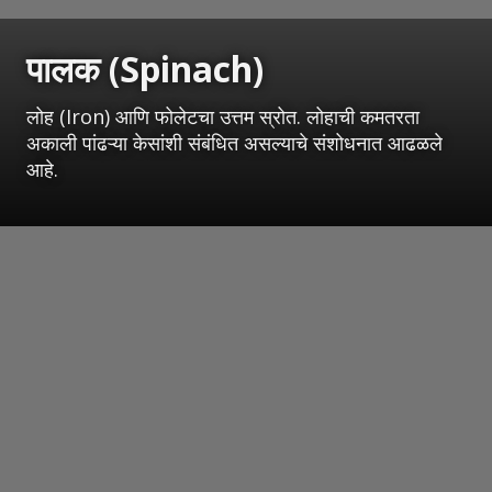
पालक (Spinach)
लोह (Iron) आणि फोलेटचा उत्तम स्रोत. लोहाची कमतरता
अकाली पांढऱ्या केसांशी संबंधित असल्याचे संशोधनात आढळले
आहे.