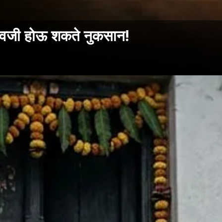
ाऐवजी होऊ शकते नुकसान!