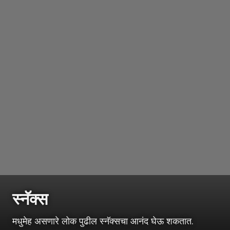
स्नॅक्स
मधुमेह असणारे लोक पुढील स्नॅक्सचा आनंद घेऊ शकतात.