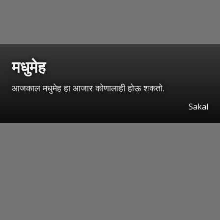
मधुमेह
आजकाल मधुमेह हा आजार कोणालाही होऊ शकतो.
Sakal