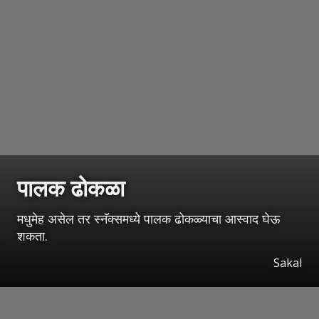
पालक ढोकळा
मधुमेह असेल तर स्नॅक्समध्ये पालक ढोकळ्याचा आस्वाद घेऊ
शकता.
Sakal