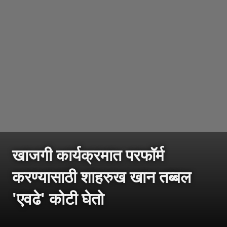
खाजगी कार्यक्रमात परफॉर्म
करण्यासाठी शाहरुख खान तब्बल
'एवढे' कोटी घेतो