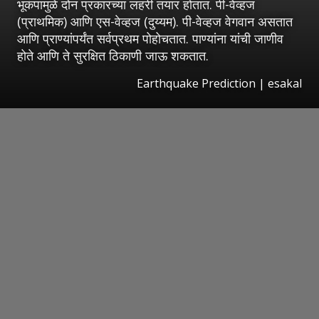
भूकंपामुळे दोन प्रकारच्या लहरी तयार होतात. पी-वेव्हज
(प्राथमिक) आणि एस-वेव्हज (दुय्यम). पी-वेव्हज वेगवान असतात
आणि प्राण्यांपर्यंत सर्वप्रथम पोहोचतात. पाण्यांना यांची जाणीव
होते आणि ते सुरक्षित ठिकाणी जाऊ शकतात.
Earthquake Prediction
|
esakal