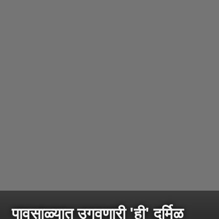
पावसाळ्यात उगवणारी 'ही' दुर्मिळ