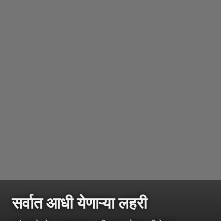
सर्वात आधी येणाऱ्या लहरी