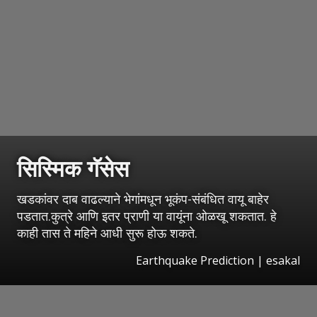
सिस्मिक गॅसेस
खडकांवर दाब वाढल्याने भेगांमधून भूकंप-संबंधित वायू बाहेर
पडतात.कुत्रे आणि इतर प्राणी या वायूंना ओळखू शकतात. हे
काही तास ते महिने आधी सुरू होऊ शकते.
Earthquake Prediction
|
esakal