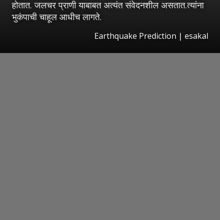
होतात. जलचर प्राणी याबाबत अत्यंत संवेदनशील असतात.त्यांना
भुकंपाची चाहूल आधीच लागते.
Earthquake Prediction
|
esakal