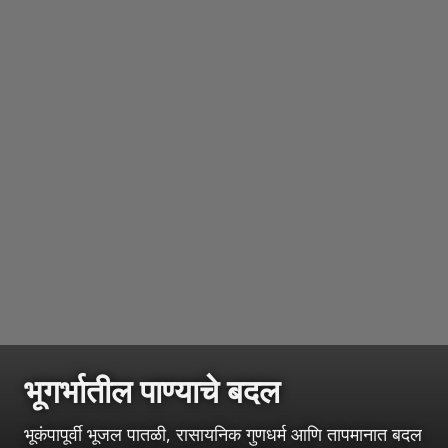
भूगर्भातील पाण्याचे बदल
भूकंपापूर्वी भूजल पातळी, रासायनिक गुणधर्म आणि तापमानात बदल