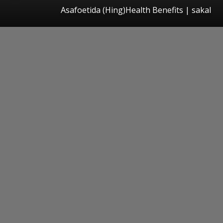
Asafoetida (Hing)Health Benefits | sakal