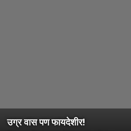
उग्र वास पण फायदेशीर!