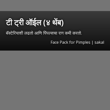
टी ट्री ऑईल (४ थेंब)
बॅक्टेरियाशी लढतो आणि पिंपल्सचा राग कमी करतो.
Face Pack for Pimples | sakal