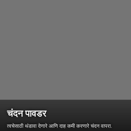
चंदन पावडर
त्वचेसाठी थंडावा देणारे आणि दाह कमी करणारे चंदन वापरा.