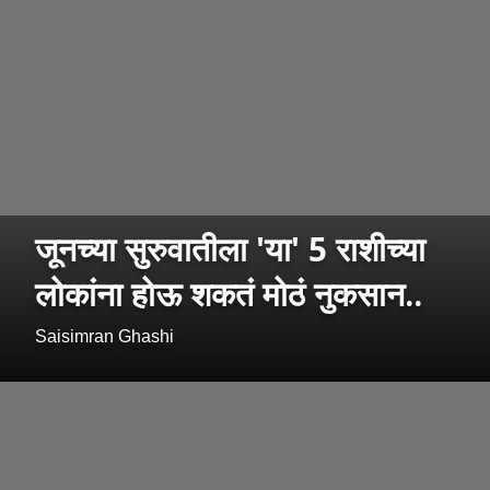
जूनच्या सुरुवातीला 'या' 5 राशीच्या
लोकांना होऊ शकतं मोठं नुकसान..
Saisimran Ghashi