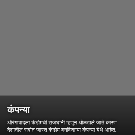
कंपन्या
औरंगाबादला कंडोमची राजधानी म्हणून ओळखले जाते कारण
देशातील सर्वात जास्त कंडोम बनविणाऱ्या कंपन्या येथे आहेत.