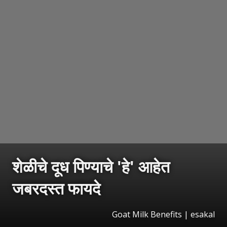
शेळीचे दूध पिण्याचे 'हे' आहेत
जबरदस्त फायदे
Goat Milk Benefits | esakal