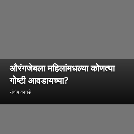
औरंगजेबला महिलांमधल्या कोणत्या
गोष्टी आवडायच्या?
संतोष कानडे