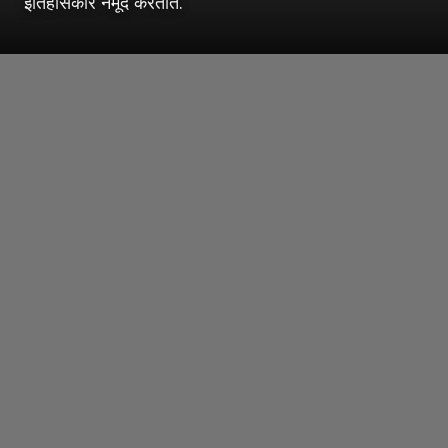
इतिहासकार नमूद करतात.