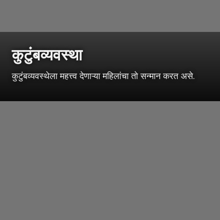
कुटुंबव्यवस्था
कुटुंबव्यवस्थेला महत्त्व देणाऱ्या महिलांचा तो सन्मान करत असे.