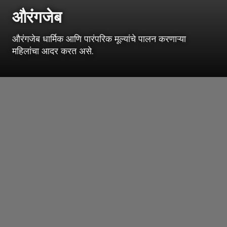
औरंगजेब
औरंगजेब धार्मिक आणि पारंपरिक मूल्यांचे पालन करणाऱ्या
महिलांचा आदर करत असे.