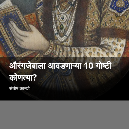
औरंगजेबाला आवडणाऱ्या 10 गोष्टी
कोणत्या?
संतोष कानडे