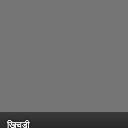
खिचडी