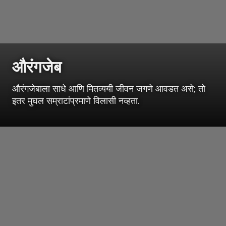
औरंगजेब
औरंगजेबाला साधे आणि मितव्ययी जीवन जगणे आवडत असे; तो
इतर मुघल सम्राटांप्रमाणे विलासी नव्हता.