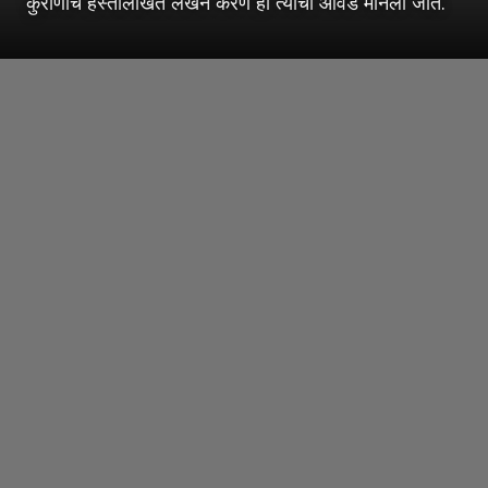
कुराणाचे हस्तलिखित लेखन करणे ही त्याची आवड मानली जाते.