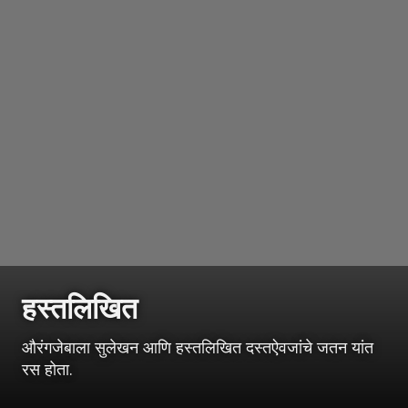
हस्तलिखित
औरंगजेबाला सुलेखन आणि हस्तलिखित दस्तऐवजांचे जतन यांत
रस होता.