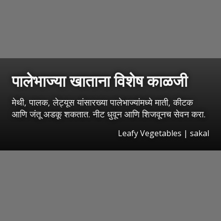
पालेभाज्या खाताना विशेष काळजी
मेथी, पालक, लेट्यूस यांसारख्या पालेभाज्यांमध्ये माती, कीटक
आणि जंतू अडकू शकतात. नीट धुवून आणि शिजवूनच सेवन करा.
Leafy Vegetables
|
sakal