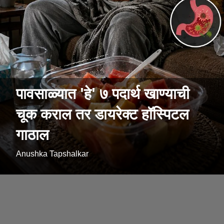
पावसाळ्यात 'हे' ७ पदार्थ खाण्याची
चूक कराल तर डायरेक्ट हॉस्पिटल
गाठाल
Anushka Tapshalkar