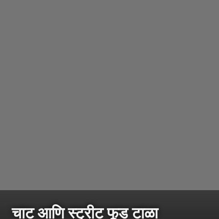
चाट आणि स्ट्रीट फूड टाळा