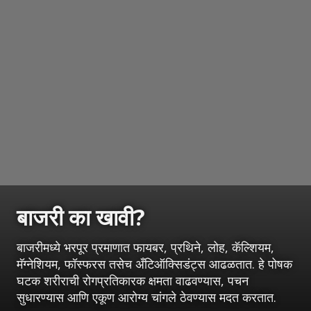
बाजरी का खावी?
बाजरीमध्ये भरपूर प्रमाणात फायबर, प्रथिने, लोह, कॅल्शियम,
मॅग्नेशियम, फॉस्फरस तसेच अँटिऑक्सिडंट्स आढळतात. हे पोषक
घटक शरीराची रोगप्रतिकारक क्षमता वाढवण्यास, पचन
सुधारण्यास आणि एकूण आरोग्य चांगले ठेवण्यास मदत करतात.