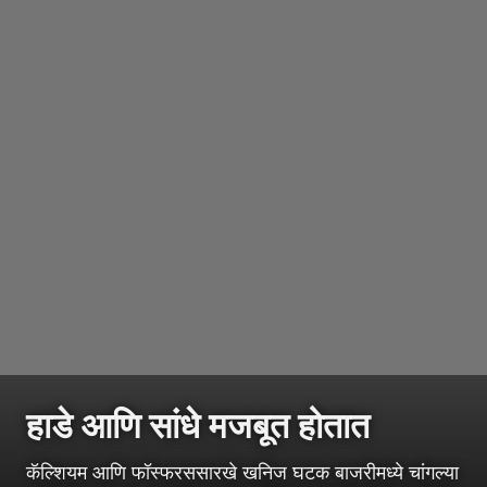
हाडे आणि सांधे मजबूत होतात
कॅल्शियम आणि फॉस्फरससारखे खनिज घटक बाजरीमध्ये चांगल्या