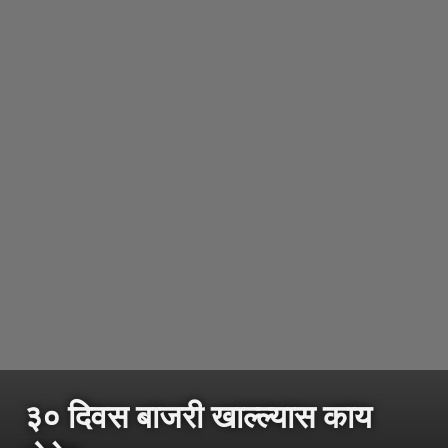
३० दिवस बाजरी खाल्ल्यास काय