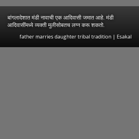
बांगलादेशात मंडी नावाची एक आदिवासी जमात आहे. मंडी
आदिवासींमध्ये व्यक्ती मुलीसोबतच लग्न करू शकतो.
father marries daughter tribal tradition | Esakal