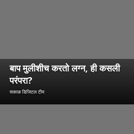
बाप मुलीशीच करतो लग्न, ही कसली
परंपरा?
सकाळ डिजिटल टीम