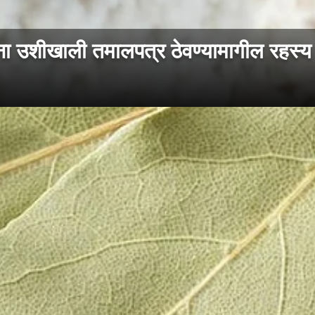
 उशीखाली तमालपत्र ठेवण्यामागील रहस्