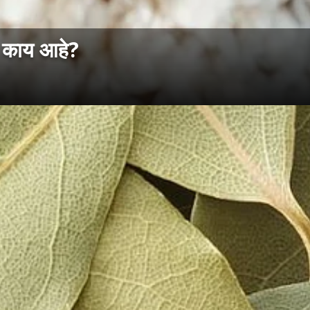
य काय आहे?