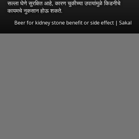
सल्ला घेणे सुरक्षित आहे, कारण चुकीच्या उपायांमुळे किडनीचे
कायमचे नुकसान होऊ शकते.
Beer for kidney stone benefit or side effect
|
Sakal