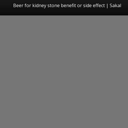
Beer for kidney stone benefit or side effect
|
Sakal