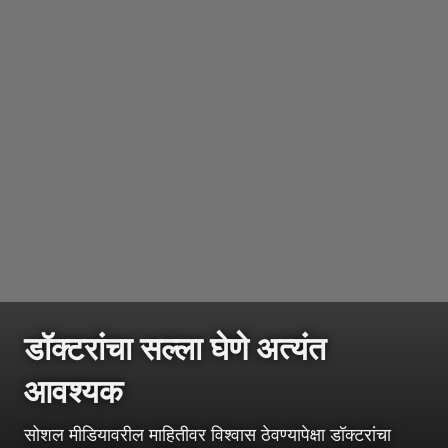
डॉक्टरांचा सल्ला घेणे अत्यंत
आवश्यक
सोशल मीडियावरील माहितीवर विश्वास ठेवण्यापेक्षा डॉक्टरांचा