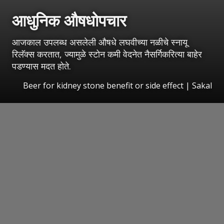
आधुनिक औषधोपचार
आजकाल उपलब्ध असलेली औषधे लघवीच्या नळीचे स्नायू
रिलॅक्स करतात, ज्यामुळे स्टोन कमी वेदनेत नैसर्गिकरित्या बाहेर
पडण्यास मदत होते.
Beer for kidney stone benefit or side effect
|
Sakal