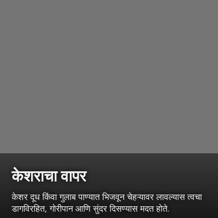
केशराचा वापर
केशर दूध किंवा गुलाब पाण्यात भिजवून चेहऱ्यावर लावल्यास त्वचा
डागविरहित, गोरीपान आणि सुंदर दिसण्यास मदत होते.