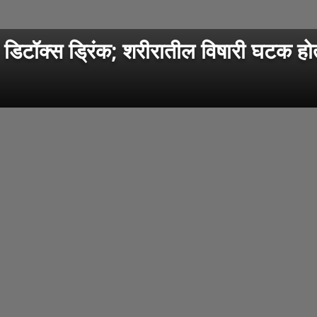
’ डिटॉक्स ड्रिंक; शरीरातील विषारी घटक हो