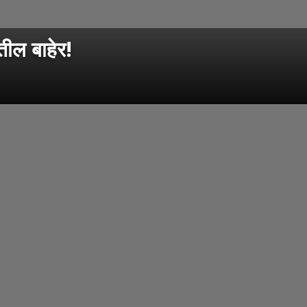
तील बाहेर!