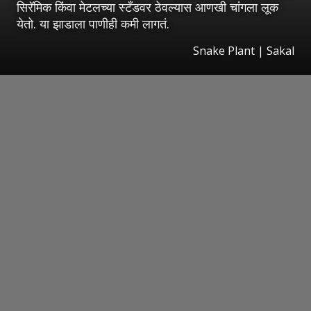
सिरॅमिक किंवा मेटलच्या स्टँडवर ठेवल्यास आणखी चांगला लूक
येतो. या झाडाला पाणीही कमी लागतं.
Snake Plant
|
Sakal