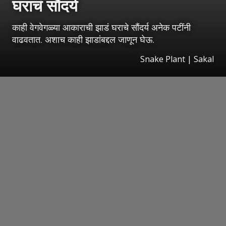
घराचं सौंदर्य
काही वेगवेगळ्या आकाराची झाडं घराचे सौंदर्य अनेक पटींनी
वाढवतात. अशाच काही झाडांबद्दल जाणून घेऊ.
Snake Plant
|
Sakal