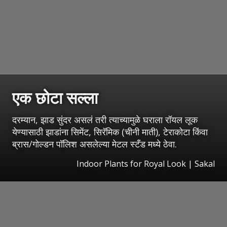
एक छोटा सल्ला
दरम्यान, झाड सुंदर असलं तरी त्याच्यामुळे घराला रॉयल लूक
येण्यासाठी झाडांना सिमेंट, सिरॅमिक (चीनी माती), टेराकोटा किंवा
ब्रास/गोल्डन पॉलिश असलेल्या मेटल स्टँड मध्ये ठेवा.
Indoor Plants for Royal Look
|
Sakal