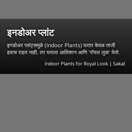
इनडोअर प्लांट
इनडोअर प्लांट्समुळे (Indoor Plants) घरात केवळ ताजी
हवाच राहत नाही, तर घराला आलिशान आणि 'रॉयल लुक' येतो.
Indoor Plants for Royal Look
|
Sakal