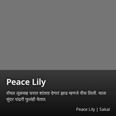
Peace Lily
रॉयल लूकसह घरात शांतता देणारं झाड म्हणजे पीस लिली. याला
सुंदर पांढरी फुलंही येतात.
Peace Lily
|
Sakal