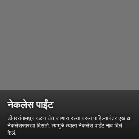
नेकलेस पाईंट
डोंगररांगामधून वळण घेत जाणारा रस्ता वरून पाहिल्यानंतर एखाद्या
नेकलेससारखा दिसतो. त्यामुळे त्याला नेकलेस पाईंट नाव दिलं
केलं.