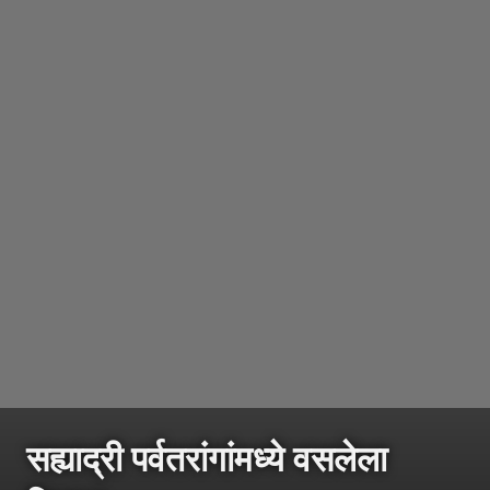
सह्याद्री पर्वतरांगांमध्ये वसलेला