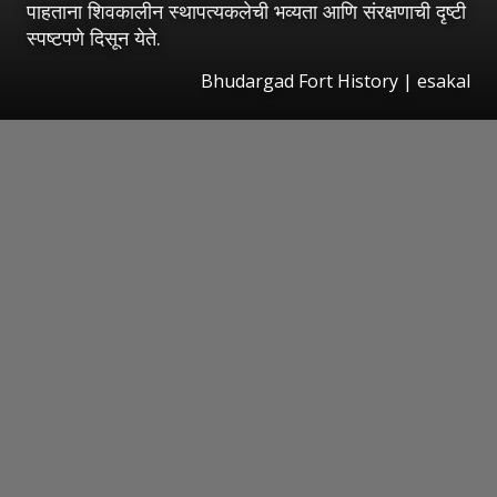
पाहताना शिवकालीन स्थापत्यकलेची भव्यता आणि संरक्षणाची दृष्टी
स्पष्टपणे दिसून येते.
Bhudargad Fort History
|
esakal