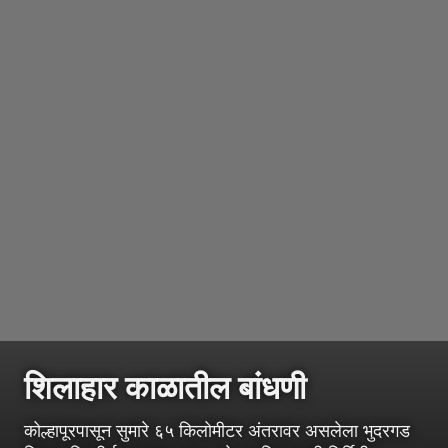
शिलाहार काळातील बांधणी
कोल्हापूरपासून सुमारे ६५ किलोमीटर अंतरावर असलेला भुदरगड