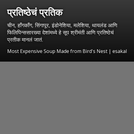
प्रतिष्ठेचं प्रतिक
चीन, हाँगकाँग, सिंगापूर, इंडोनेशिया, मलेशिया, थायलंड आणि
फिलिपिन्ससारख्या देशांमध्ये हे सूप श्रीमंती आणि प्रतिष्ठेचं
प्रतीक मानलं जातं.
Most Expensive Soup Made from Bird's Nest
|
esakal