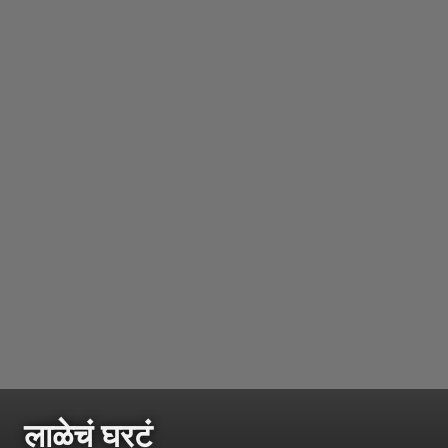
लाळेचं घरटं