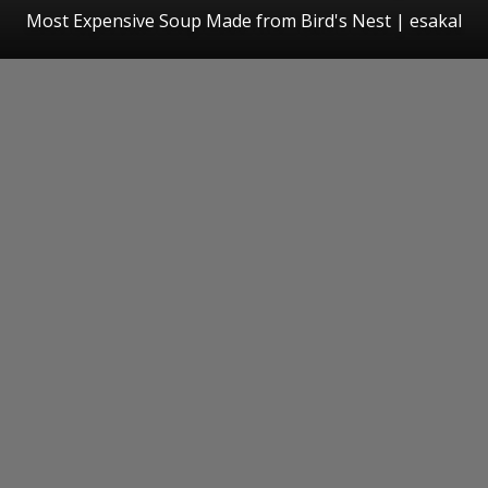
Most Expensive Soup Made from Bird's Nest
|
esakal