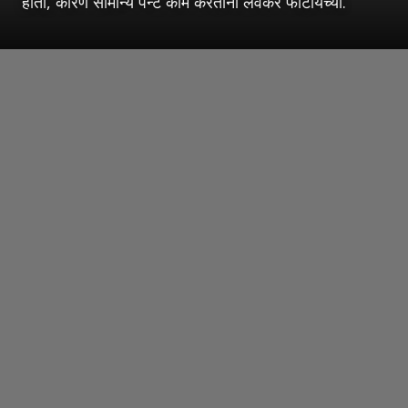
होती, कारण सामान्य पॅन्ट काम करताना लवकर फाटायच्या.